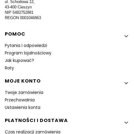
ul. Schodowa 12,
43-400 Cieszyn
NIP 5482752881
REGON 0001046863
Linki w stopce
POMOC
Pytania i odpowiedzi
Program lojalnościowy
Jak kupować?
Raty
MOJE KONTO
Twoje zamówienia
Przechowalnia
Ustawienia konta
PŁATNOŚCI I DOSTAWA
Czas realizacji zamówienia