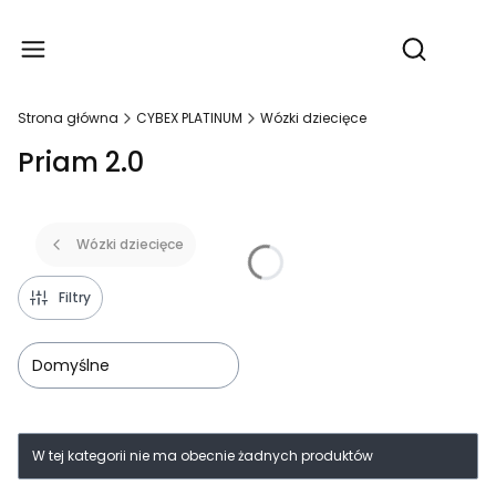
Produ
Otwórz wy
Strona główna
CYBEX PLATINUM
Wózki dziecięce
Priam 2.0
Wózki dziecięce
Filtry
Domyślne
Lista produktów
W tej kategorii nie ma obecnie żadnych produktów